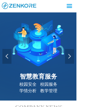
首页
끀
产品
智能学生证
ꁕ
智能教务系统
ꁕ
精准教学平台
ꁕ
넳
넲
多维智慧校园
ꁕ
案例
智慧教育服务
服务
校园安全
校园服务
学情分析
教学管理
我们