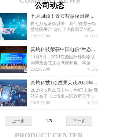
COMPANY NEWS
公司动态
七月回顾！景云智慧校园视频号正式启动，您的知识分享官，静候您的光临！
自七月放暑假以来，我们的“景云智
慧校园平台”进行了许多重要的更新
改进，同时我们通过“景云智慧校
2022-08-08
1166
넶
园”微信视频号，进行了数次公益小
课堂，对暑期的一些消防安全知识
真灼科技荣获中国电信“生态共赢优秀贡献奖”
点进行了讲解，对暑期的防火、防
11月8日，2021江西国际移动物联
溺教育进行了普及推广，并在直播
网博览会在江西鹰潭开幕。本届移
中送出了不少小奖品。
博会主题为“智融万物 数赢未来”，
2022-08-08
892
넶
由江西省人民政府指导，科技部重
大专项司、工信部信息通信发展司
真灼科技1项成果荣获2020年度上海市科学技术奖
为支持单位，省科技厅、省工信
2021年5月25日上午，“中国上海”网
厅、省商务厅、鹰潭市人民政府联
站公布了《上海市人民政府关于表
合主办，是集智库论坛、成果交
彰2020年度上海市科学技术奖获奖
2022-08-08
915
流、招商引才于一体的一次盛会。
넶
人员（项目）的决定》。根据《上
海市科学技术奖励规定》，经评审
专家初评、复评、终评和上海市科
上一页
1
/
3
下一页
学技术奖励委员会审定，市政府决
定，2020年度上海市科学技术奖共
PRODUCT CENTER
授奖281项（人）。真灼科技1项成